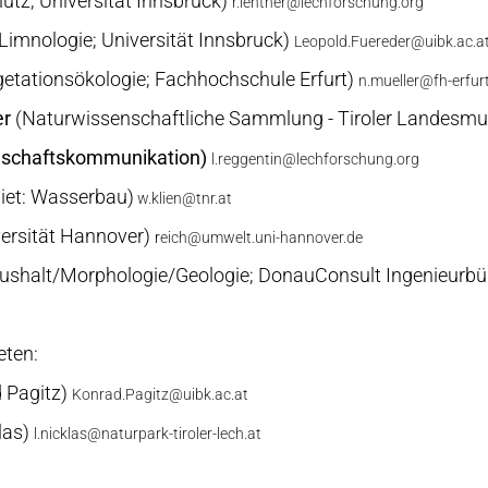
utz; Universität Innsbruck)
r.lentner@lechforschung.org
Limnologie; Universität Innsbruck)
Leopold.Fuereder@uibk.ac.a
getationsökologie; Fachhochschule Erfurt)
n.mueller@fh-erfur
er
(Naturwissenschaftliche Sammlung - Tiroler Landesm
enschaftskommunikation)
l.reggentin@lechforschung.org
iet: Wasserbau)
w.klien@tnr.at
versität Hannover)
r
eich@umwelt.uni-hannover.de
haushalt/Morphologie/Geologie; DonauConsult Ingenieur
eten:
d Pagitz)
Konrad.Pagitz@uibk.ac.at
las)
l.nicklas@naturpark-tiroler-lech.at