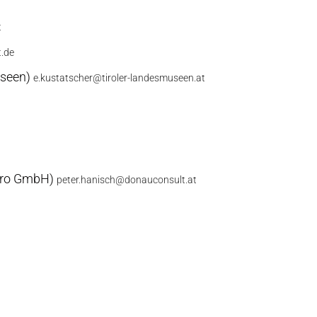
t
t.de
useen)
e.kustatscher@tiroler-landesmuseen.at
büro GmbH)
peter.hanisch@donauconsult.at