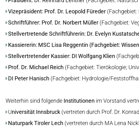
Präsident:
Dr. Reinhard Lentner
(Fachgebiet: Natursch
Vizepräsident: Prof. Dr. Leopold Füreder
(Fachgebiet: 
Schriftführer: Prof. Dr. Norbert Müller
(Fachgebiet: Ve
Stellvertretende Schriftführerin: Dr. Evelyn Kustatsch
Kassiererin: MSC Lisa Reggentin (Fachgebiet: Wiss
Stellvertretender Kassier: DI Wolfgang Klien
(Fachgeb
Prof. Dr. Michael Reich
(Fachgebiet: Tierökologie; Uni
DI Peter Hanisch
(Fachgebiet: Hydrologie/Feststoff
Weiterhin sind folgende
Institutionen
im Vorstand vertr
U
niversität Innsbruck
(vertreten durch Prof. Dr. Konra
Naturpark Tiroler Lech
(vertreten durch MA Lena Nick