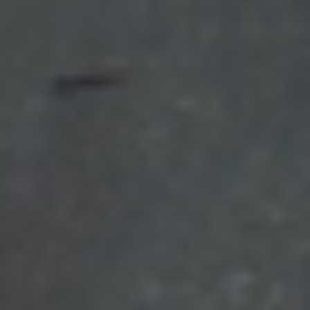
FORSCHUNGSSTATION
LEISTUNGEN
VERANSTALTUNGEN
WORKSHOP: DIE EU- RENATURIERUNGSVERORDNUNG IN DER
PRAXIS
EXKURSION LECHWANDERUNG