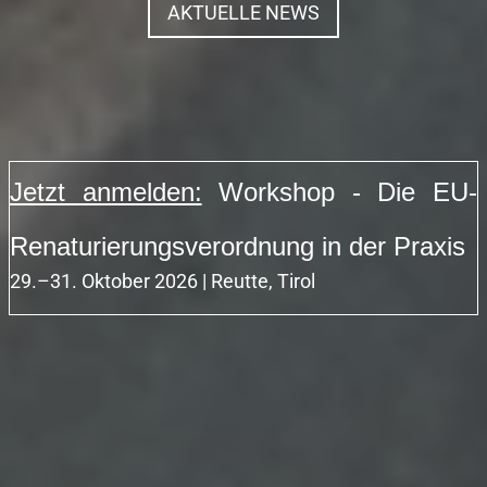
AKTUELLE NEWS
WIEDERANSIEDLUNG DEUTSCHE TAMARISKE
RAUFUSSHÜHNER-MONITORING
Jetzt anmelden:
Workshop - Die EU-
ARTENHILFSMASSNAHMEN KREUZKRÖTE UND STEINKREBS
Renaturierungsverordnung in der Praxis
WEITERE PROJEKTE & KOOPERATIONEN
29.–31. Oktober 2026 | Reutte, Tirol
LEHRE
INTERNATIONAL ALPINE WORKSHOP 2023