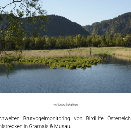
(c) Sandra Schallhart
chweiten Brutvogelmonitoring von BirdLife Österrei
hlstrecken in Gramais & Musau.