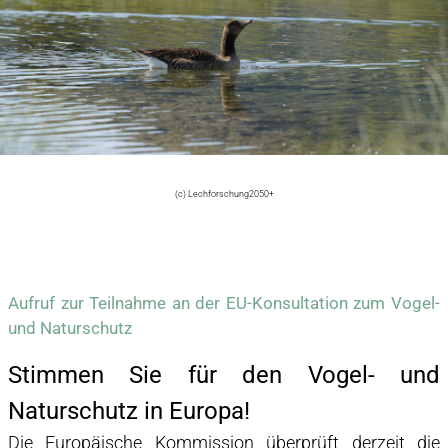
ÜBER UNS
VORSTAND
MITGLIEDSCHAFT
TIROLER LECH
(c) Lechforschung2050+
PROJEKTE
Aufruf zur Teilnahme an der EU-Konsultation zum Vogel-
und Naturschutz
WIEDERANSIEDLUNG DEUTSCHE TAMARISKE
Stimmen Sie für den Vogel- und
Naturschutz in Europa!
RAUFUSSHÜHNER-MONITORING
Die Europäische Kommission überprüft derzeit die