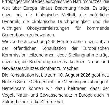
Erfolgsgeschichte des europäischen Naturschutzes, die
weit über Europa hinaus Beachtung findet. Es trägt
dazu bei, die biologische Vielfalt, die natürliche
Dynamik, die ökologische Durchgängigkeit und die
VERANSTALTUNGEN
wichtigen Ökosystemleistungen für kommende
Generationen zu bewahren.
Wir von Lechforschung 2050+ rufen daher dazu auf, an
WORKSHOP: DIE EU- RENATURIERUNGSVERORDNUNG IN
DER PRAXIS
der öffentlichen Konsultation der Europäischen
Kommission teilzunehmen. Jede Stellungnahme trägt
EXKURSION LECHWANDERUNG
dazu bei, die Bedeutung eines wirksamen Natur- und
Gewässerschutzes sichtbar zu machen.
Die Konsultation ist bis zum
10. August 2026
geöffnet.
WORKSHOP "LECH2050+"
Nutzen Sie die Gelegenheit, Ihre Meinung einzubringen!
Gemeinsam können wir dazu beitragen, dass der
Vogel-, Natur- und Gewässerschutz in Europa auch in
DOWNLOADS
Zukunft eine starke Stimme hat.