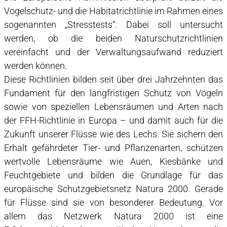
Vogelschutz- und die Habitatrichtlinie im Rahmen eines
ARTENHILFSMASSNAHMEN KREUZKRÖTE UND STEINKREBS
sogenannten „Stresstests“. Dabei soll untersucht
werden, ob die beiden Naturschutzrichtlinien
WEITERE PROJEKTE & KOOPERATIONEN
vereinfacht und der Verwaltungsaufwand reduziert
werden können.
Diese Richtlinien bilden seit über drei Jahrzehnten das
LEHRE
Fundament für den langfristigen Schutz von Vögeln
sowie von speziellen Lebensräumen und Arten nach
der FFH-Richtlinie in Europa – und damit auch für die
INTERNATIONAL ALPINE WORKSHOP 2023
Zukunft unserer Flüsse wie des Lechs. Sie sichern den
Erhalt gefährdeter Tier- und Pflanzenarten, schützen
wertvolle Lebensräume wie Auen, Kiesbänke und
FORSCHUNGSSTATION
Feuchtgebiete und bilden die Grundlage für das
europäische Schutzgebietsnetz Natura 2000. Gerade
für Flüsse sind sie von besonderer Bedeutung. Vor
allem das Netzwerk Natura 2000 ist eine
LEISTUNGEN